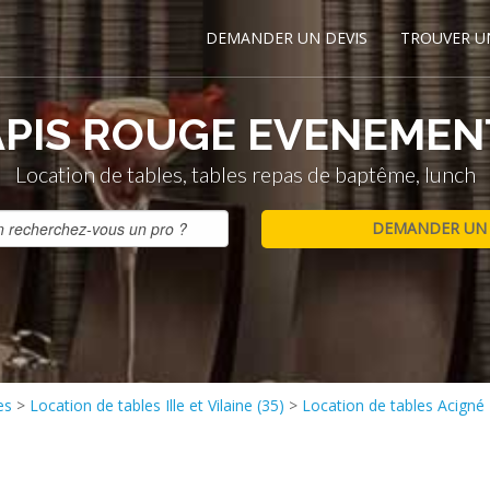
DEMANDER UN DEVIS
TROUVER U
APIS ROUGE EVENEMEN
Location de tables, tables repas de baptême, lunch
es
>
Location de tables Ille et Vilaine (35)
>
Location de tables Acigné