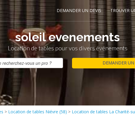
DEMANDER UN DEVIS
TROUVER U
soleil evenements
Location de tables pour vos divers événements
es
>
Location de tables Niévre (58)
>
Location de tables La Charité-s