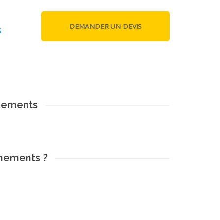
s
enements
enements ?