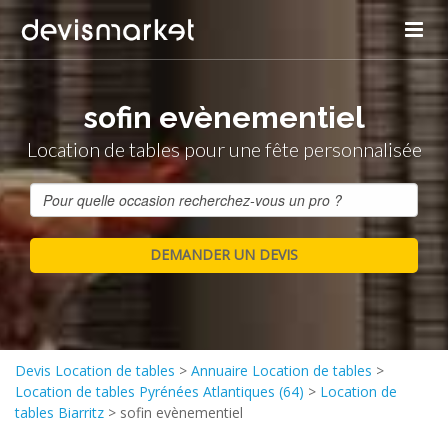
sofin evènementiel
Location de tables pour une fête personnalisée
Devis Location de tables
>
Annuaire Location de tables
>
Location de tables Pyrénées Atlantiques (64)
>
Location de
tables Biarritz
>
sofin evènementiel