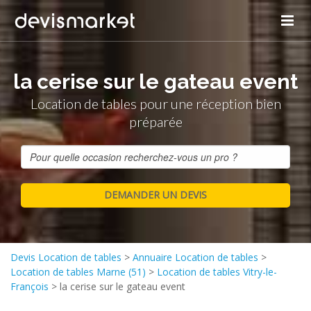
la cerise sur le gateau event
Location de tables pour une réception bien
préparée
Devis Location de tables
>
Annuaire Location de tables
>
Location de tables Marne (51)
>
Location de tables Vitry-le-
François
>
la cerise sur le gateau event