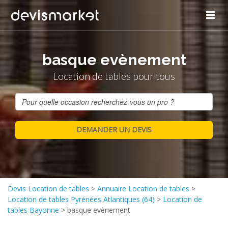
basque evènement
Location de tables pour tous
Devis Location de tables
>
Annuaire Location de tables
>
Location de tables Pyrénées Atlantiques (64)
>
Location de
tables Bayonne
>
basque evènement