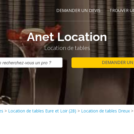
DEMANDER UN DEVIS
TROUVER U
Anet Location
Location de tables
es
>
Location de tables Eure et Loir (28)
>
Location de tables Dreux