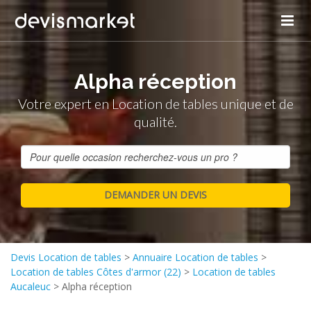
Alpha réception
Votre expert en Location de tables unique et de
qualité.
Devis Location de tables
>
Annuaire Location de tables
>
Location de tables Côtes d'armor (22)
>
Location de tables
Aucaleuc
>
Alpha réception